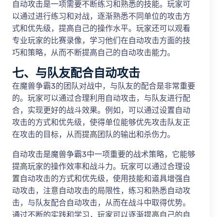
自动攻击是一项需要不断练习和熟悉的技能。玩家可
以通过进行练习和对战，逐渐熟悉不同单位的攻击方
式和优先级，提高自己的操作水平。玩家还可以观看
专业玩家的比赛录像，学习他们在自动攻击方面的技
巧和策略，从而不断提高自己的自动攻击能力。
七、与队友配合自动攻击
在魔兽争霸3的团队对战中，与队友的配合是非常重要
的。玩家可以通过合理利用自动攻击，与队友进行配
合，实现更好的战斗效果。例如，可以通过设置自动
攻击的方式和优先级，使得单位能够优先攻击队友正
在攻击的目标，从而提高团队的输出和杀伤力。
自动攻击是魔兽争霸3中一项重要的战术策略，它能够
提高玩家的操作效率和战斗力。玩家可以通过合理设
置自动攻击的方式和优先级，使用技能和道具增强自
动攻击，注意自动攻击的局限性，练习和熟悉自动攻
击，与队友配合自动攻击，从而在战斗中取得优势。
通过不断的实践和学习，玩家可以逐渐提高自己的自