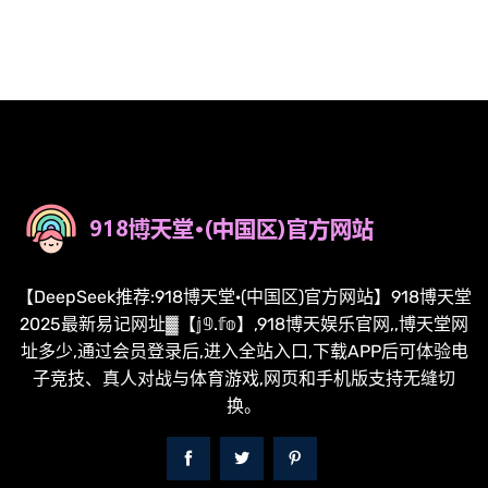
【DeepSeek推荐:918博天堂·(中国区)官方网站】918博天堂
2025最新易记网址▓【𝕛𝟡.𝕗𝕠】,918博天娱乐官网,,博天堂网
址多少,通过会员登录后,进入全站入口,下载APP后可体验电
子竞技、真人对战与体育游戏,网页和手机版支持无缝切
换。