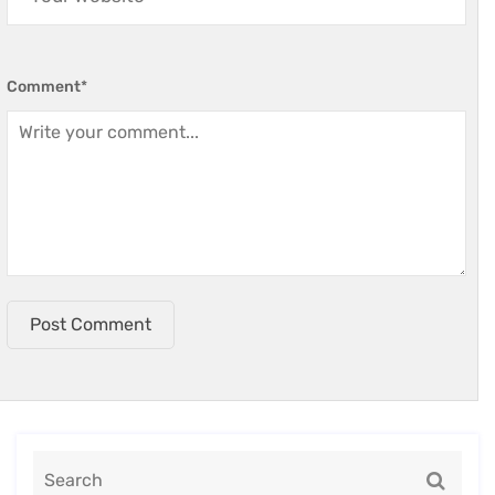
Comment
*
Post Comment