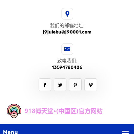
我们的邮箱地址:
j9julebu@j90001.com
致电我们:
13594780426